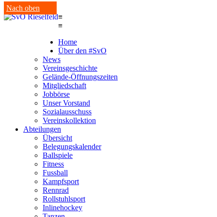
Nach oben
≡
≡
Home
Über den #SvO
News
Vereinsgeschichte
Gelände-Öffnungszeiten
Mitgliedschaft
Jobbörse
Unser Vorstand
Sozialausschuss
Vereinskollektion
Abteilungen
Übersicht
Belegungskalender
Ballspiele
Fitness
Fussball
Kampfsport
Rennrad
Rollstuhlsport
Inlinehockey
Tanzen