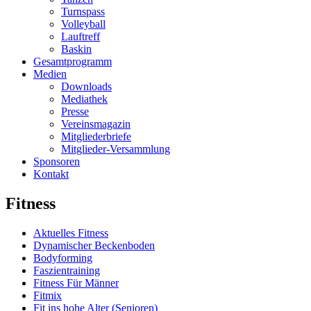
Turnspass
Volleyball
Lauftreff
Baskin
Gesamtprogramm
Medien
Downloads
Mediathek
Presse
Vereinsmagazin
Mitgliederbriefe
Mitglieder-Versammlung
Sponsoren
Kontakt
Fitness
Aktuelles Fitness
Dynamischer Beckenboden
Bodyforming
Faszientraining
Fitness Für Männer
Fitmix
Fit ins hohe Alter (Senioren)