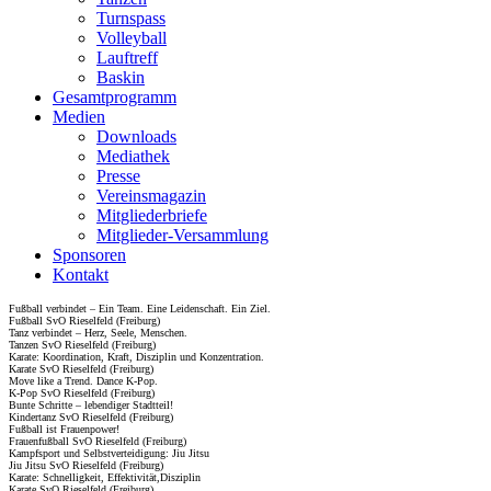
Turnspass
Volleyball
Lauftreff
Baskin
Gesamtprogramm
Medien
Downloads
Mediathek
Presse
Vereinsmagazin
Mitgliederbriefe
Mitglieder-Versammlung
Sponsoren
Kontakt
Fußball verbindet – Ein Team. Eine Leidenschaft. Ein Ziel.
Fußball SvO Rieselfeld (Freiburg)
Tanz verbindet – Herz, Seele, Menschen.
Tanzen SvO Rieselfeld (Freiburg)
Karate: Koordination, Kraft, Disziplin und Konzentration.
Karate SvO Rieselfeld (Freiburg)
Move like a Trend. Dance K-Pop.
K-Pop SvO Rieselfeld (Freiburg)
Bunte Schritte – lebendiger Stadtteil!
Kindertanz SvO Rieselfeld (Freiburg)
Fußball ist Frauenpower!
Frauenfußball SvO Rieselfeld (Freiburg)
Kampfsport und Selbstverteidigung: Jiu Jitsu
Jiu Jitsu SvO Rieselfeld (Freiburg)
Karate: Schnelligkeit, Effektivität,Disziplin
Karate SvO Rieselfeld (Freiburg)