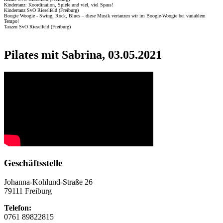
Kindertanz: Koordination, Spiele und viel, viel Spass!
Kindertanz SvO Rieselfeld (Freiburg)
Boogie Woogie - Swing, Rock, Blues – diese Musik vertanzen wir im Boogie-Woogie bei variablem
Tempo!
Tanzen SvO Rieselfeld (Freiburg)
Pilates mit Sabrina, 03.05.2021
Geschäftsstelle
Johanna-Kohlund-Straße 26
79111 Freiburg
Telefon:
0761 89822815