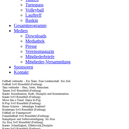
Turnspass
Volleyball
Lauftreff
Baskin
Gesamtprogramm
Medien
Downloads
Mediathek
Presse
Vereinsmagazin
Mitgliederbriefe
Mitglieder-Versammlung
Sponsoren
Kontakt
Fußball verbindet – Ein Team. Eine Leidenschaft. Ein Ziel.
Fußball SvO Rieselfeld (Freiburg)
Tanz verbindet – Herz, Seele, Menschen.
Tanzen SvO Rieselfeld (Freiburg)
Karate: Koordination, Kraft, Disziplin und Konzentration.
Karate SvO Rieselfeld (Freiburg)
Move like a Trend. Dance K-Pop.
K-Pop SvO Rieselfeld (Freiburg)
Bunte Schritte – lebendiger Stadtteil!
Kindertanz SvO Rieselfeld (Freiburg)
Fußball ist Frauenpower!
Frauenfußball SvO Rieselfeld (Freiburg)
Kampfsport und Selbstverteidigung: Jiu Jitsu
Jiu Jitsu SvO Rieselfeld (Freiburg)
Karate: Schnelligkeit, Effektivität,Disziplin
Karate SvO Rieselfeld (Freiburg)