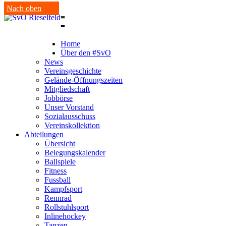
Nach oben
≡
≡
Home
Über den #SvO
News
Vereinsgeschichte
Gelände-Öffnungszeiten
Mitgliedschaft
Jobbörse
Unser Vorstand
Sozialausschuss
Vereinskollektion
Abteilungen
Übersicht
Belegungskalender
Ballspiele
Fitness
Fussball
Kampfsport
Rennrad
Rollstuhlsport
Inlinehockey
Tanzen