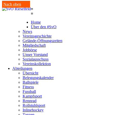
Nach oben
≡
≡
Home
Über den #SvO
News
Vereinsgeschichte
Gelände-Öffnungszeiten
Mitgliedschaft
Jobbörse
Unser Vorstand
Sozialausschuss
Vereinskollektion
Abteilungen
Übersicht
Belegungskalender
Ballspiele
Fitness
Fussball
Kampfsport
Rennrad
Rollstuhlsport
Inlinehockey
Tanzen