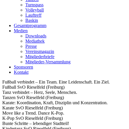
Turnspass
Volleyball
Lauftreff
Baskin
Gesamtprogramm
Medien
Downloads
Mediathek
Presse
Vereinsmagazin
Mitgliederbriefe
Mitglieder-Versammlung
Sponsoren
Kontakt
Fußball verbindet – Ein Team. Eine Leidenschaft. Ein Ziel.
Fußball SvO Rieselfeld (Freiburg)
Tanz verbindet – Herz, Seele, Menschen.
Tanzen SvO Rieselfeld (Freiburg)
Karate: Koordination, Kraft, Disziplin und Konzentration.
Karate SvO Rieselfeld (Freiburg)
Move like a Trend. Dance K-Pop.
K-Pop SvO Rieselfeld (Freiburg)
Bunte Schritte – lebendiger Stadtteil!
Kindertanz SvO Rieselfeld (Freiburg)