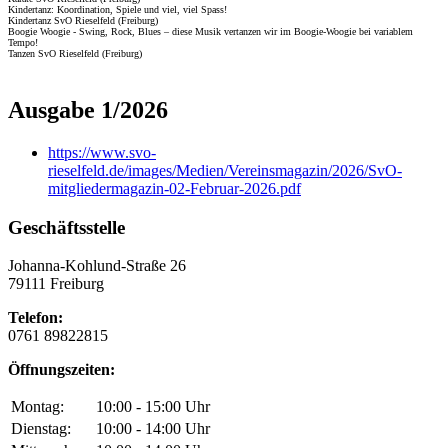
Kindertanz: Koordination, Spiele und viel, viel Spass!
Kindertanz SvO Rieselfeld (Freiburg)
Boogie Woogie - Swing, Rock, Blues – diese Musik vertanzen wir im Boogie-Woogie bei variablem
Tempo!
Tanzen SvO Rieselfeld (Freiburg)
Ausgabe 1/2026
https://www.svo-
rieselfeld.de/images/Medien/Vereinsmagazin/2026/SvO-
mitgliedermagazin-02-Februar-2026.pdf
Geschäftsstelle
Johanna-Kohlund-Straße 26
79111 Freiburg
Telefon:
0761 89822815
Öffnungszeiten:
Montag:
10:00 - 15:00 Uhr
Dienstag:
10:00 - 14:00 Uhr