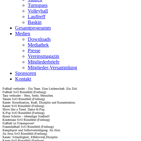
Turnspass
Volleyball
Lauftreff
Baskin
Gesamtprogramm
Medien
Downloads
Mediathek
Presse
Vereinsmagazin
Mitgliederbriefe
Mitglieder-Versammlung
Sponsoren
Kontakt
Fußball verbindet – Ein Team. Eine Leidenschaft. Ein Ziel.
Fußball SvO Rieselfeld (Freiburg)
Tanz verbindet – Herz, Seele, Menschen.
Tanzen SvO Rieselfeld (Freiburg)
Karate: Koordination, Kraft, Disziplin und Konzentration.
Karate SvO Rieselfeld (Freiburg)
Move like a Trend. Dance K-Pop.
K-Pop SvO Rieselfeld (Freiburg)
Bunte Schritte – lebendiger Stadtteil!
Kindertanz SvO Rieselfeld (Freiburg)
Fußball ist Frauenpower!
Frauenfußball SvO Rieselfeld (Freiburg)
Kampfsport und Selbstverteidigung: Jiu Jitsu
Jiu Jitsu SvO Rieselfeld (Freiburg)
Karate: Schnelligkeit, Effektivität,Disziplin
Karate SvO Rieselfeld (Freiburg)