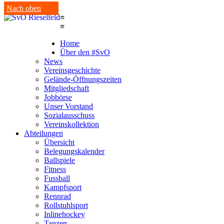
Nach oben
≡
≡
Home
Über den #SvO
News
Vereinsgeschichte
Gelände-Öffnungszeiten
Mitgliedschaft
Jobbörse
Unser Vorstand
Sozialausschuss
Vereinskollektion
Abteilungen
Übersicht
Belegungskalender
Ballspiele
Fitness
Fussball
Kampfsport
Rennrad
Rollstuhlsport
Inlinehockey
Tanzen