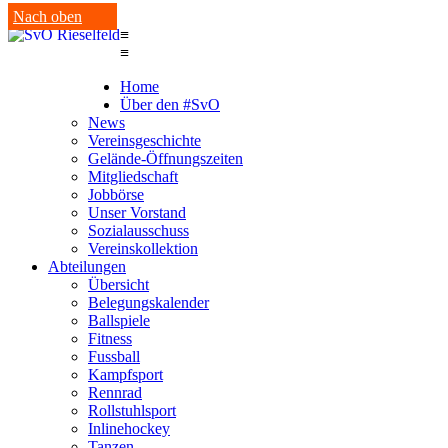
Nach oben
≡
≡
Home
Über den #SvO
News
Vereinsgeschichte
Gelände-Öffnungszeiten
Mitgliedschaft
Jobbörse
Unser Vorstand
Sozialausschuss
Vereinskollektion
Abteilungen
Übersicht
Belegungskalender
Ballspiele
Fitness
Fussball
Kampfsport
Rennrad
Rollstuhlsport
Inlinehockey
Tanzen