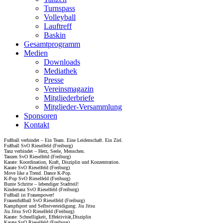
Turnspass
Volleyball
Lauftreff
Baskin
Gesamtprogramm
Medien
Downloads
Mediathek
Presse
Vereinsmagazin
Mitgliederbriefe
Mitglieder-Versammlung
Sponsoren
Kontakt
Fußball verbindet – Ein Team. Eine Leidenschaft. Ein Ziel.
Fußball SvO Rieselfeld (Freiburg)
Tanz verbindet – Herz, Seele, Menschen.
Tanzen SvO Rieselfeld (Freiburg)
Karate: Koordination, Kraft, Disziplin und Konzentration.
Karate SvO Rieselfeld (Freiburg)
Move like a Trend. Dance K-Pop.
K-Pop SvO Rieselfeld (Freiburg)
Bunte Schritte – lebendiger Stadtteil!
Kindertanz SvO Rieselfeld (Freiburg)
Fußball ist Frauenpower!
Frauenfußball SvO Rieselfeld (Freiburg)
Kampfsport und Selbstverteidigung: Jiu Jitsu
Jiu Jitsu SvO Rieselfeld (Freiburg)
Karate: Schnelligkeit, Effektivität,Disziplin
Karate SvO Rieselfeld (Freiburg)