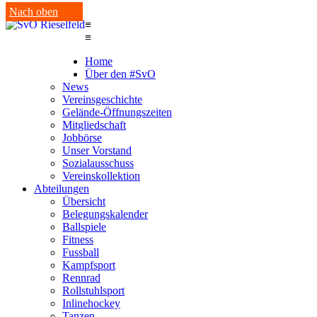
Nach oben
≡
≡
Home
Über den #SvO
News
Vereinsgeschichte
Gelände-Öffnungszeiten
Mitgliedschaft
Jobbörse
Unser Vorstand
Sozialausschuss
Vereinskollektion
Abteilungen
Übersicht
Belegungskalender
Ballspiele
Fitness
Fussball
Kampfsport
Rennrad
Rollstuhlsport
Inlinehockey
Tanzen