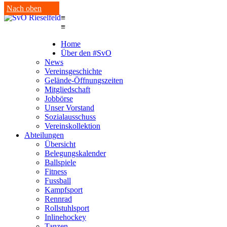
Nach oben
≡
≡
Home
Über den #SvO
News
Vereinsgeschichte
Gelände-Öffnungszeiten
Mitgliedschaft
Jobbörse
Unser Vorstand
Sozialausschuss
Vereinskollektion
Abteilungen
Übersicht
Belegungskalender
Ballspiele
Fitness
Fussball
Kampfsport
Rennrad
Rollstuhlsport
Inlinehockey
Tanzen