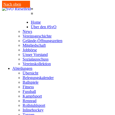
Nach oben
≡
≡
Home
Über den #SvO
News
Vereinsgeschichte
Gelände-Öffnungszeiten
Mitgliedschaft
Jobbörse
Unser Vorstand
Sozialausschuss
Vereinskollektion
Abteilungen
Übersicht
Belegungskalender
Ballspiele
Fitness
Fussball
Kampfsport
Rennrad
Rollstuhlsport
Inlinehockey
Tanzen