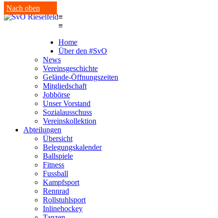
Nach oben
≡
≡
Home
Über den #SvO
News
Vereinsgeschichte
Gelände-Öffnungszeiten
Mitgliedschaft
Jobbörse
Unser Vorstand
Sozialausschuss
Vereinskollektion
Abteilungen
Übersicht
Belegungskalender
Ballspiele
Fitness
Fussball
Kampfsport
Rennrad
Rollstuhlsport
Inlinehockey
Tanzen