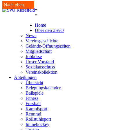
Nach oben
≡
≡
Home
Über den #SvO
News
Vereinsgeschichte
Gelände-Öffnungszeiten
Mitgliedschaft
Jobbörse
Unser Vorstand
Sozialausschuss
Vereinskollektion
Abteilungen
Übersicht
Belegungskalender
Ballspiele
Fitness
Fussball
Kampfsport
Rennrad
Rollstuhlsport
Inlinehockey
Tanzen