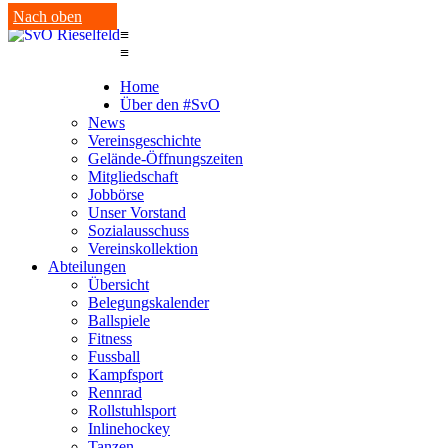
Nach oben
≡
≡
Home
Über den #SvO
News
Vereinsgeschichte
Gelände-Öffnungszeiten
Mitgliedschaft
Jobbörse
Unser Vorstand
Sozialausschuss
Vereinskollektion
Abteilungen
Übersicht
Belegungskalender
Ballspiele
Fitness
Fussball
Kampfsport
Rennrad
Rollstuhlsport
Inlinehockey
Tanzen