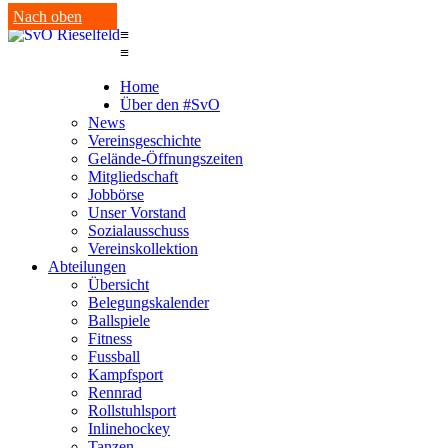
Nach oben
≡
≡
Home
Über den #SvO
News
Vereinsgeschichte
Gelände-Öffnungszeiten
Mitgliedschaft
Jobbörse
Unser Vorstand
Sozialausschuss
Vereinskollektion
Abteilungen
Übersicht
Belegungskalender
Ballspiele
Fitness
Fussball
Kampfsport
Rennrad
Rollstuhlsport
Inlinehockey
Tanzen