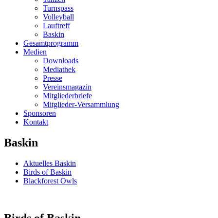
Turnspass
Volleyball
Lauftreff
Baskin
Gesamtprogramm
Medien
Downloads
Mediathek
Presse
Vereinsmagazin
Mitgliederbriefe
Mitglieder-Versammlung
Sponsoren
Kontakt
Baskin
Aktuelles Baskin
Birds of Baskin
Blackforest Owls
Birds of Baskin