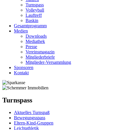
Turnspass
Volleyball
Lauftreff
Baskin
Gesamtprogramm
Medien
Downloads
Mediathek
Presse
Vereinsmagazin
Mitgliederbriefe
Mitglieder-Versammlung
Sponsoren
Kontakt
Turnspass
Aktuelles Turnspaß
Bewegungsspass
Eltern-Kind-Gruppen
Leichtathletik