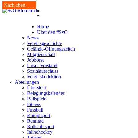
Nach oben
≡
≡
Home
Über den #SvO
News
Vereinsgeschichte
Gelände-Öffnungszeiten
Mitgliedschaft
Jobbörse
Unser Vorstand
Sozialausschuss
Vereinskollektion
Abteilungen
Übersicht
Belegungskalender
Ballspiele
Fitness
Fussball
Kampfsport
Rennrad
Rollstuhlsport
Inlinehockey
Tanzen