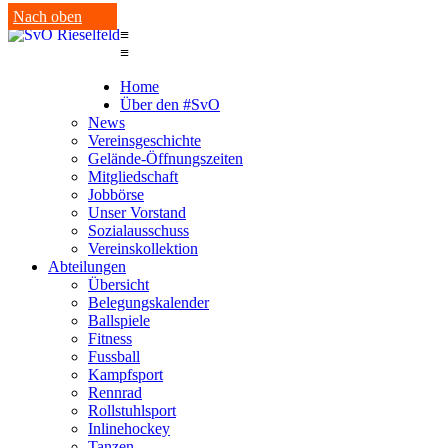
Nach oben
≡
≡
Home
Über den #SvO
News
Vereinsgeschichte
Gelände-Öffnungszeiten
Mitgliedschaft
Jobbörse
Unser Vorstand
Sozialausschuss
Vereinskollektion
Abteilungen
Übersicht
Belegungskalender
Ballspiele
Fitness
Fussball
Kampfsport
Rennrad
Rollstuhlsport
Inlinehockey
Tanzen