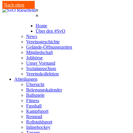
Nach oben
≡
≡
Home
Über den #SvO
News
Vereinsgeschichte
Gelände-Öffnungszeiten
Mitgliedschaft
Jobbörse
Unser Vorstand
Sozialausschuss
Vereinskollektion
Abteilungen
Übersicht
Belegungskalender
Ballspiele
Fitness
Fussball
Kampfsport
Rennrad
Rollstuhlsport
Inlinehockey
Tanzen