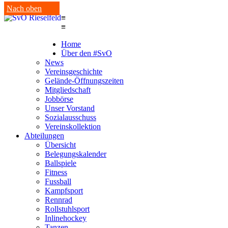
Nach oben
≡
≡
Home
Über den #SvO
News
Vereinsgeschichte
Gelände-Öffnungszeiten
Mitgliedschaft
Jobbörse
Unser Vorstand
Sozialausschuss
Vereinskollektion
Abteilungen
Übersicht
Belegungskalender
Ballspiele
Fitness
Fussball
Kampfsport
Rennrad
Rollstuhlsport
Inlinehockey
Tanzen