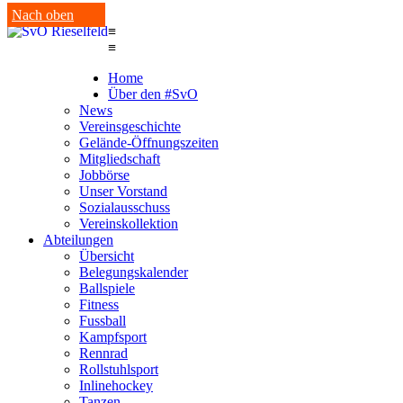
Nach oben
≡
≡
Home
Über den #SvO
News
Vereinsgeschichte
Gelände-Öffnungszeiten
Mitgliedschaft
Jobbörse
Unser Vorstand
Sozialausschuss
Vereinskollektion
Abteilungen
Übersicht
Belegungskalender
Ballspiele
Fitness
Fussball
Kampfsport
Rennrad
Rollstuhlsport
Inlinehockey
Tanzen